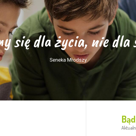
y się dla życia, nie dla 
Seneka Młodszy
Bąd
Aktualn