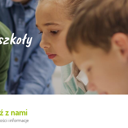
szkoły
ź z nami
ości i informacje