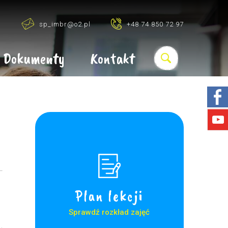
sp_imbr@o2.pl
+48 74 850 72 97
Dokumenty
Kontakt
Plan lekcji
Sprawdź rozkład zajęć