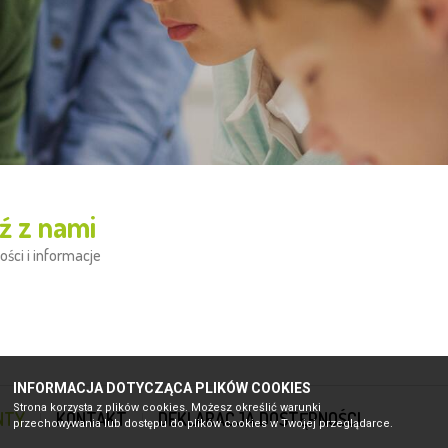
ź z nami
ości i informacje
INFORMACJA DOTYCZĄCA PLIKÓW COOKIES
Strona korzysta z plików cookies. Możesz określić warunki
NTY
KONTAKT
DEKLARACJA DOSTĘPNOŚCI
przechowywania lub dostępu do plików cookies w Twojej przeglądarce.