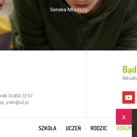
Seneka Młodszy
Bąd
Aktualn
+48 74 850 72 97
sp_imbr@o2.pl
x
SZKOŁA
UCZEŃ
RODZIC
DOKUME