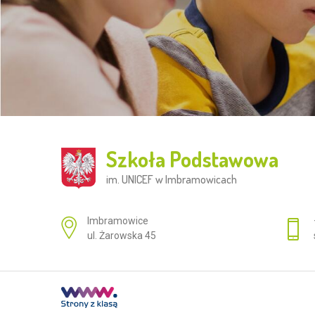
Szkoła Podstawowa
im. UNICEF w Imbramowicach
Adres pocztowy:
Imbramowice
ul. Żarowska 45